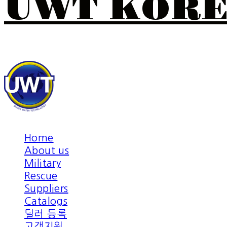
UWT KOR
Home
About us
Military
Rescue
Suppliers
Catalogs
딜러 등록
고객지원