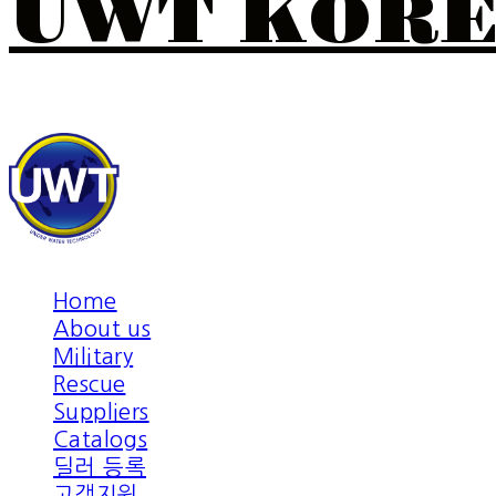
UWT KOR
Home
About us
Military
Rescue
Suppliers
Catalogs
딜러 등록
고객지원